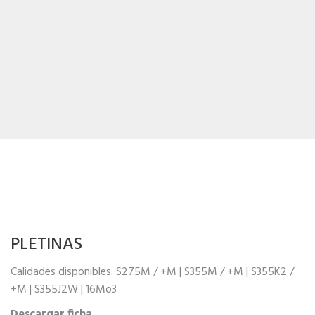
PLETINAS
Calidades disponibles: S275M / +M | S355M / +M | S355K2 /
+M | S355J2W | 16Mo3
Descargar ficha